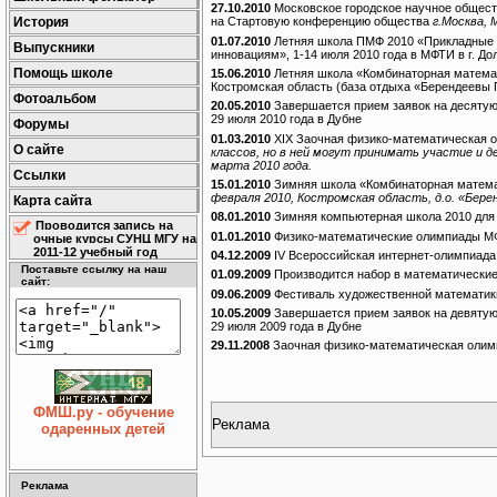
27.10.2010
Московское городское научное общест
История
на Стартовую конференцию общества
г.Москва,
01.07.2010
Летняя школа ПМФ 2010 «Прикладные 
Выпускники
инновациям», 1-14 июля 2010 года в МФТИ в г. До
Помощь школе
15.06.2010
Летняя школа «Комбинаторная математи
Костромская область (база отдыха «Берендеевы
Фотоальбом
20.05.2010
Завершается прием заявок на десятую
29 июля 2010 года в Дубне
Форумы
01.03.2010
XIX Заочная физико-математическая
О сайте
классов, но в ней могут принимать участие и д
марта 2010 года.
Ссылки
15.01.2010
Зимняя школа «Комбинаторная матема
февраля 2010, Костромская область, д.о. «Бер
Карта сайта
08.01.2010
Зимняя компьютерная школа 2010 для
Проводится запись на
01.01.2010
Физико-математические олимпиады МФТ
очные курсы СУНЦ МГУ на
2011-12 учебный год
04.12.2009
IV Всероссийская интернет-олимпиада
Поставьте ссылку на наш
01.09.2009
Производится набор в математические 
сайт:
09.06.2009
Фестиваль художественной математик
10.05.2009
Завершается прием заявок на девятую
29 июля 2009 года в Дубне
29.11.2008
Заочная физико-математическая олим
ФМШ.ру - обучение
Реклама
одаренных детей
Реклама