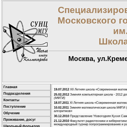
Специализиров
Московского г
им
Школа
Москва, ул.Креме
Главная
19.07.2012
XII Летняя школа «Современная матема
Подразделения
25.02.2012
Зимняя компьютерная школа - 2012 дл
(МФТИ)
Контакты
18.07.2011
XI Летняя школа «Современная математ
Поступление
10.02.2011
Зимняя математическая школа МФТИ (1
алгоритмов»
Обучение
30.12.2010
Представление 'Новогодняя Кухня Сам
Проживание, досуг
21.12.2010
Факультет радиотехники и кибернетики
международный турнир попрограммированию и ради
Школьный фольклор