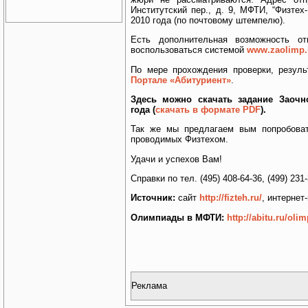
Институтский пер., д. 9, МФТИ, “Физтех
2010 года (по почтовому штемпелю).
Есть дополнительная возможность о
воспользоваться системой
www.zaolimp.
По мере прохождения проверки, резул
Портале «Абитуриент»
.
Здесь можно скачать задание Заочн
года (
скачать в формате PDF
).
Так же мы предлагаем вым попробова
проводимых Физтехом.
Удачи и успехов Вам!
Справки по тел. (495) 408-64-36, (499) 231-
Источник:
сайт
http://fizteh.ru/
, интернет
Олимпиады в МФТИ:
http://abitu.ru/ol
Реклама