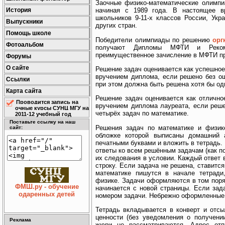
Заочные физико-математические олимп
История
начиная с 1989 года. В настоящее в
школьников 9-11-х классов России, Укр
Выпускники
других стран.
Помощь школе
Победители олимпиады по решению
орг
Фотоальбом
получают Дипломы МФТИ и Реко
преимущественное зачисление в МФТИ пр
Форумы
О сайте
Решение задач оценивается как успешное
вручением диплома, если решено без о
Ссылки
при этом должна быть решена хотя бы од
Карта сайта
Решение задач оценивается как отлично
Проводится запись на
вручением диплома лауреата, если реше
очные курсы СУНЦ МГУ на
четырёх задач по математике.
2011-12 учебный год
Поставьте ссылку на наш
Решения задач по математике и физик
сайт:
обложке которой выписаны домашний 
печатными буквами и вложить в тетрадь. 
ответы ко всем решённым задачам (как по
их следования в условии. Каждый ответ 
строку. Если задача не решена, ставитс
математике пишутся в начале тетради
физике. Задачи оформляются в том поря
ФМШ.ру - обучение
начинается с новой страницы. Если зад
одаренных детей
номером задачи. Небрежно оформленные
Тетрадь вкладывается в конверт и отс
ценности (без уведомления о получени
Реклама
жюри не рассматриваются. Адрес отпр