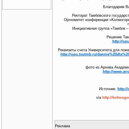
Благодарим Ва
Ректорат Тамбовского государст
Оргкомитет конференции «Колмогоро
Инициативная группа «Тамбов –
Решение Там
http://o
Реквизиты счета Университета для пож
http://opu.tsutmb.ru/dannie%20dla%2
фото из Архива Академи
http://www.arr
Источник:
http:/
via
http://kolmogo
Реклама