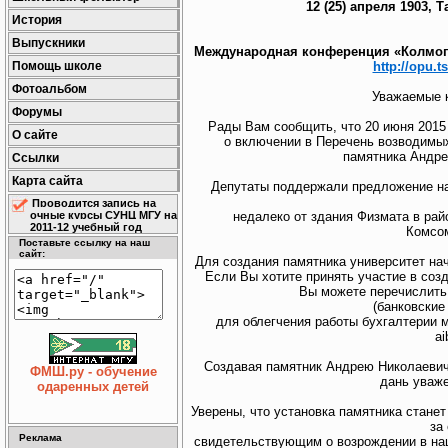
12 (25) апреля 1903, 
История
Выпускники
Международная конференция «Колмогоро
http://opu.
Помощь школе
Фотоальбом
Уважаемые к
Форумы
Рады Вам сообщить, что 20 июня 2015
О сайте
о включении в Перечень возводимых
памятника Андре
Ссылки
Карта сайта
Депутаты поддержали предложение на
Проводится запись на
недалеко от здания Физмата в рай
очные курсы СУНЦ МГУ на
2011-12 учебный год
Комсо
Поставьте ссылку на наш
сайт:
Для создания памятника университет нач
Если Вы хотите принять участие в соз
Вы можете перечислить
(банковские
для облегчения работы бухгалтерии 
ai
Создавая памятник Андрею Николаевичу
ФМШ.ру - обучение
дань уваже
одаренных детей
Уверены, что установка памятника станет
за
Реклама
свидетельствующим о возрождении в наш