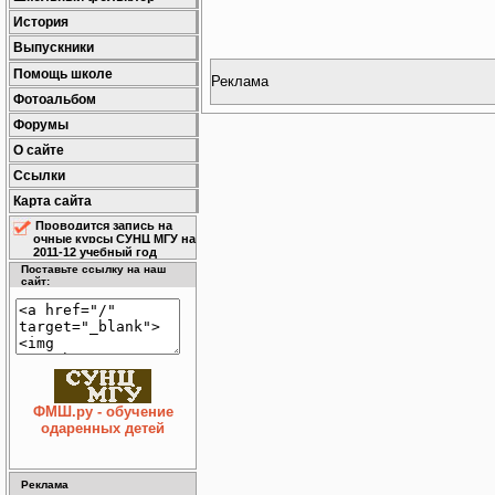
История
Выпускники
Помощь школе
Реклама
Фотоальбом
Форумы
О сайте
Ссылки
Карта сайта
Проводится запись на
очные курсы СУНЦ МГУ на
2011-12 учебный год
Поставьте ссылку на наш
сайт:
ФМШ.ру - обучение
одаренных детей
Реклама