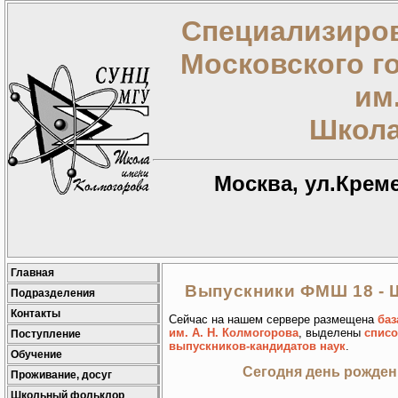
Специализиров
Московского г
им
Школа
Москва, ул.Креме
Главная
Выпускники ФМШ 18 -
Подразделения
Контакты
Сейчас на нашем сервере размещена
баз
им. А. Н. Колмогорова
, выделены
списо
Поступление
выпускников-кандидатов наук
.
Обучение
Сегодня день рожде
Проживание, досуг
Школьный фольклор