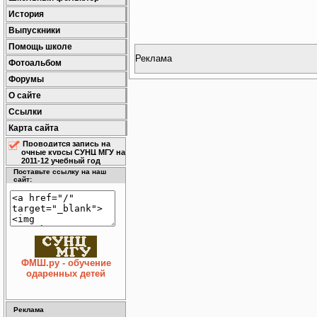
История
Выпускники
Помощь школе
Реклама
Фотоальбом
Форумы
О сайте
Ссылки
Карта сайта
Проводится запись на
очные курсы СУНЦ МГУ на
2011-12 учебный год
Поставьте ссылку на наш
сайт:
ФМШ.ру - обучение
одаренных детей
Реклама