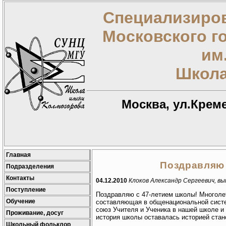
Специализиров
Московского г
им
Школа
Москва, ул.Креме
Главная
Поздравляю 
Подразделения
Контакты
04.12.2010
Клоков Александр Сергеевич, вып
Поступление
Поздравляю с 47-летием школы! Многолет
Обучение
составляющая в общенациональной систе
союз Учителя и Ученика в нашей школе и
Проживание, досуг
история школы оставалась историей стан
Школьный фольклор