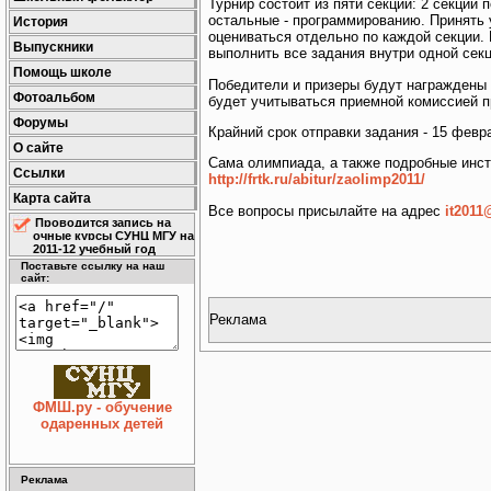
Турнир состоит из пяти секций: 2 секции
остальные - программированию. Принять 
История
оцениваться отдельно по каждой секции.
Выпускники
выполнить все задания внутри одной секц
Помощь школе
Победители и призеры будут награждены 
Фотоальбом
будет учитываться приемной комиссией п
Форумы
Крайний срок отправки задания - 15 февр
О сайте
Сама олимпиада, а также подробные инст
Ссылки
http://frtk.ru/abitur/zaolimp2011/
Карта сайта
Все вопросы присылайте на адрес
it2011
Проводится запись на
очные курсы СУНЦ МГУ на
2011-12 учебный год
Поставьте ссылку на наш
сайт:
Реклама
ФМШ.ру - обучение
одаренных детей
Реклама