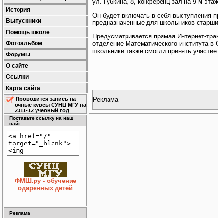
ул. Губкина, 8, конференц-зал на 9-м этаж
История
Он будет включать в себя выступления п
Выпускники
предназначенные для школьников старших
Помощь школе
Предусматривается прямая Интернет-тра
Фотоальбом
отделение Математического института в С
школьники также смогли принять участие
Форумы
О сайте
Ссылки
Карта сайта
Реклама
Проводится запись на
очные курсы СУНЦ МГУ на
2011-12 учебный год
Поставьте ссылку на наш
сайт:
ФМШ.ру - обучение
одаренных детей
Реклама