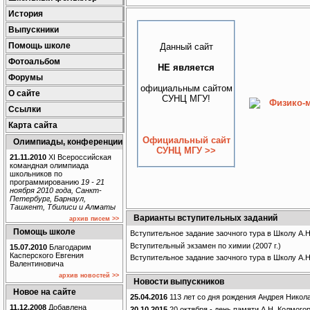
История
Выпускники
Помощь школе
Данный сайт
Фотоальбом
НЕ является
Форумы
официальным сайтом
О сайте
СУНЦ МГУ!
Ссылки
Карта сайта
Официальный сайт
Олимпиады, конференции
СУНЦ МГУ >>
21.11.2010
XI Всероссийская
командная олимпиада
школьников по
программированию
19 - 21
ноября 2010 года, Санкт-
Петербург, Барнаул,
Ташкент, Тбилиси и Алматы
Варианты вступительных заданий
архив писем >>
Помощь школе
Вступительное задание заочного тура в Школу А.
Вступительный экзамен по химии (2007 г.)
15.07.2010
Благодарим
Касперского Евгения
Вступительное задание заочного тура в Школу А.
Валентиновича
архив новостей >>
Новости выпускников
Новое на сайте
25.04.2016
113 лет со дня рождения Андрея Нико
11.12.2008
Добавлена
20.10.2015
20 октября - день памяти А.Н. Колмогор