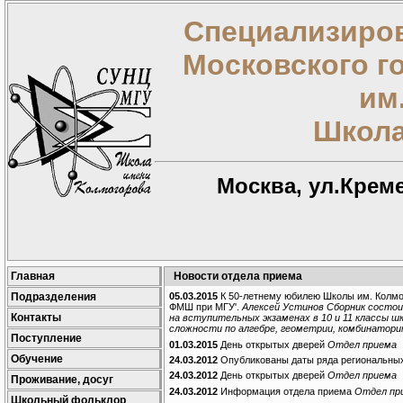
Специализиров
Московского г
им
Школа
Москва, ул.Креме
Главная
Новости отдела приема
Подразделения
05.03.2015
К 50-летнему юбилею Школы им. Колмог
ФМШ при МГУ'.
Алексей Устинов Сборник состои
Контакты
на вступительных экзаменах в 10 и 11 классы шк
сложности по алгебре, геометрии, комбинаторик
Поступление
01.03.2015
День открытых дверей
Отдел приема
Обучение
24.03.2012
Опубликованы даты ряда региональны
24.03.2012
День открытых дверей
Отдел приема
Проживание, досуг
24.03.2012
Информация отдела приема
Отдел пр
Школьный фольклор