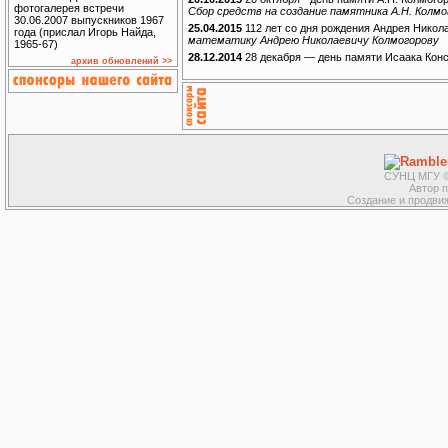
фотогалерея встречи
Сбор средств на создание памятника А.Н. Колмо
30.06.2007 выпускников 1967
25.04.2015
112 лет со дня рождения Андрея Нико
года (прислал Игорь Найда,
математику Андрею Николаевичу Колмогорову
1965-67)
28.12.2014
28 декабря — день памяти Исаака Кон
архив обновлений >>
СУНЦ МГУ ©
Автор 
Создание и продвиж