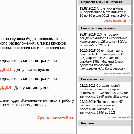
Образовательные новости
19.07.2012
XII Летняя школа
«Современная математика» с
19 по 30 июля 2012 года в Дубне
архив новостей >>
Новости выпускников
25.04.2016
113 лет со дня
рождения Андрея Николаевича
е по группам будет произойдет в
Колмогорова
(25 апреля 1903г. -
ного расположения. Списки кружков
20 октября 1987г.)
проведение заочных и очно-заочных
20.10.2015
20 октября - день
памяти А.Н. Колмогорова (12
(25) апреля 1903, Тамбов — 20
едварительная регистрация не
октября 1987, Москва)
Сбор
средств на создание
памятника А.Н. Колмогорову
ГДДЮТ
. Для участия нужно
архив новостей >>
едварительная регистрация не
Письма на сайт
01.12.2011
Сегодня нашей
ГДДЮТ
. Для участия нужно
школе исполняется сорок
восемь лет...
Клоков Александр,
выпускник 1968 года, 10Д класс
ошлые годы. Желающие влиться в работу
04.12.2010
Поздравляю с 47-
ть по электронному адресу
летием школы!
Клоков
Александр Сергеевич,
выпускник 1968 г., 10Д
Архив новостей >>
архив писем >>
Реклама