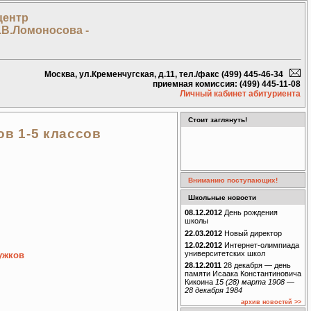
центр
.В.Ломоносова -
Москва, ул.Кременчугская, д.11, тел./факс (499) 445-46-34
приемная комиссия: (499) 445-11-08
Личный кабинет абитуриента
Стоит заглянуть!
ов 1-5 классов
Вниманию поступающих!
Школьные новости
08.12.2012
День рождения
школы
22.03.2012
Новый директор
12.02.2012
Интернет-олимпиада
университетских школ
ужков
28.12.2011
28 декабря — день
памяти Исаака Константиновича
Кикоина
15 (28) марта 1908 —
28 декабря 1984
архив новостей >>