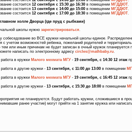
ование состоится
12 сентября с 15:30 до 16:30
в помещении
МГДДЮТ
.
ование состоится
13 сентября с 14:00 до 15:00
в помещении
МГДДЮТ
.
ование состоится
12 сентября с 17:00 до 18:30
в помещении
МГДДЮТ
.
главном холле Дворца (где пруд с рыбками)
начальной школы нужно
зарегистрироваться
.
у собеседование во ВСЕ кружки начальной школы единое. Распределени
я с учетом возможностей ребенка, пожеланий родителей и территориаль
о тем или иным причинам не будет записан в очный кружок планируется 
можете написать по электронному адресу
circles@mathbaby.ru
.
 работа в кружки
Малого мехмата МГУ
-
19 сентября, с 14:30 12 этаж
пр
работа в другие кружки -
13 сентября, с 11:00 до 13:00
в помещении
М
 работа в кружки
Малого мехмата МГУ
-
19 сентября, с 16:45 12 этаж
пр
работа в другие кружки -
13 сентября, с 15:30 до 18:00
в помещении
М
роприятия не планируются. Будут работать кружки, сложившиеся в пр
ринимавшие ранее участие) могут прийти на 1 занятие кружка или написа