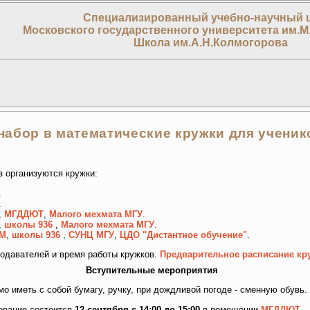
Специализированный учебно-научный 
Московского государственного университета им.М
Школа им.А.Н.Колмогорова
набор в математические кружки для ученик
з организуются кружки:
.
.
,
МГДДЮТ
,
Малого мехмата МГУ
.
,
школы 936
,
Малого мехмата МГУ
.
М
,
школы 936
,
СУНЦ МГУ
,
ЦДО "Дистантное обучение"
.
одавателей и время работы кружков.
Предварительное расписание кр
Вступительные мероприятия
о иметь с собой бумагу, ручку, при дождливой погоде - сменную обувь.
ование состоится
12 сентября с 14:00 до 15:00
в помещении
МГДДЮТ
.