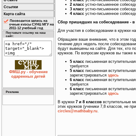
О сайте
2 класс
устно-письменное собесед
Ссылки
3 класс
устно-письменное собесед
4 класс
устно-письменное собесед
Карта сайта
Проводится запись на
Сбор пришедших на собеседование - в 
очные курсы СУНЦ МГУ на
2011-12 учебный год
Для участия в собеседовании в кружки 
Поставьте ссылку на наш
сайт:
Обращаем ваше внимание, что в этом год
течение двух недель после собеседовани
будут вывешены на сайте. Для тех, кто п
кружков. По вопросам кружков вы также 
5 класс
письменная вступительная
требуется
5 класс
письменная вступительная 
ФМШ.ру - обучение
зарегистрироваться
здесь
одаренных детей
6 класс
письменная вступительная
требуется
6 класс
письменная вступительная 
Реклама
зарегистрироваться
здесь
В кружки
7 и 8 классов
вступительные ме
этих кружков (ученики 7,8 классов, не п
circles@mathbaby.ru
.