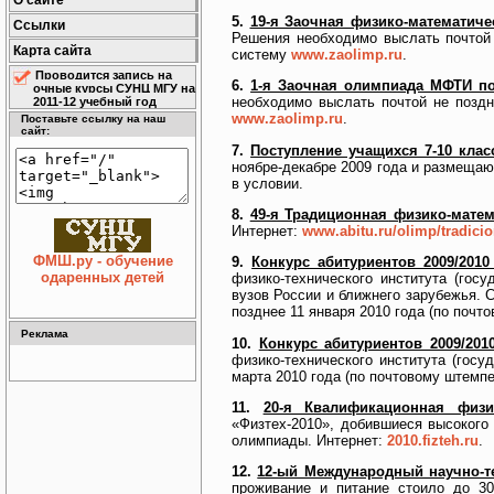
О сайте
5.
19-я Заочная физико-математич
Ссылки
Решения необходимо выслать почтой 
Карта сайта
систему
www.zaolimp.ru
.
Проводится запись на
6.
1-я Заочная олимпиада МФТИ п
очные курсы СУНЦ МГУ на
необходимо выслать почтой не поздн
2011-12 учебный год
www.zaolimp.ru
.
Поставьте ссылку на наш
сайт:
7.
Поступление учащихся 7-10 кл
ноябре-декабре 2009 года и размещаю
в условии.
8.
49-я Традиционная физико-мате
Интернет:
www.abitu.ru/olimp/tradici
ФМШ.ру - обучение
9.
Конкурс абитуриентов 2009/201
одаренных детей
физико-технического института (гос
вузов России и ближнего зарубежья. 
позднее 11 января 2010 года (по почт
Реклама
10.
Конкурс абитуриентов 2009/201
физико-технического института (госу
марта 2010 года (по почтовому штемп
11.
20-я Квалификационная физик
«Физтех-2010», добившиеся высокого
олимпиады. Интернет:
2010.fizteh.ru
.
12.
12-ый Международный научно-те
проживание и питание стоило до 30