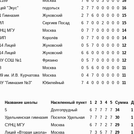
189
Москва
7
6
0
0
3
0
0
0
16
цей "Экус"
подольск
2
7
7
0
0
0
0
0
16
 Гимназия
Жуковский
2
7
6
0
0
0
0
0
15
МЛ
Сергиев Посад
6
7
0
0
2
0
0
0
15
НЦ МГУ
Москва
0
7
7
0
0
0
0
0
14
НИП
Королёв
0
7
7
0
0
0
0
0
14
4 Лицей
Жуковский
0
5
7
0
0
0
0
0
12
4 Лицей
Жуковский
6
6
0
0
0
0
0
0
12
ОУ СОШ №1
Фрязино
0
5
7
0
0
0
0
0
12
3
Москва
0
5
6
0
0
0
0
0
11
89 им. И.В. Курчатова
Москва
0
4
7
0
0
0
0
0
11
У "Гимназия №3"
Юбилейный
7
4
0
0
0
0
0
0
11
Название школы
Населенный пункт
1
2
3
4
5
Сумма
Д
5
Долгопрудный
6
7
7
7
7
34
1
Удельнинская гимназия
Поселок Удельная
7
7
7
2
7
30
1
СУНЦ МГУ
Москва
6
7
7
2
7
29
1
Лицей «Вторая школа»
Москва
7
3
5
7
7
29
1