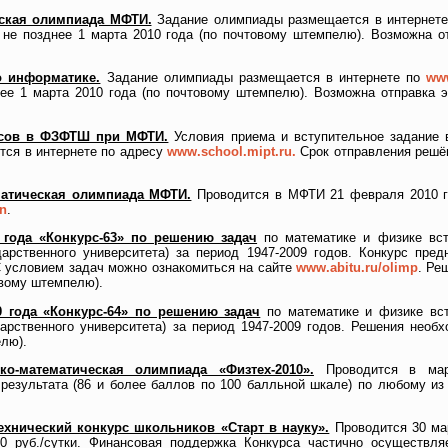
еская олимпиада МФТИ.
Задание олимпиады размещается в интернет
не позднее 1 марта 2010 года (по почтовому штемпелю). Возможна от
о информатике.
Задание олимпиады размещается в интернете по
www
ее 1 марта 2010 года (по почтовому штемпелю). Возможна отправка э
ассов в ФЗФТШ при МФТИ.
Условия приема и вступительное задание
тся в интернете по адресу
www.school.mipt.ru.
Срок отправления решён
матическая олимпиада МФТИ.
Проводится в МФТИ 21 февраля 2010 го
on
.
0 года «Конкурс-63» по решению задач
по математике и физике вст
ударственного университета) за период 1947-2009 годов. Конкурс пре
С условием задач можно ознакомиться на сайте
www.abitu.ru/olimp
. Ре
овому штемпелю).
0 года «Конкурс-64» по решению задач
по математике и физике вст
дарственного университета) за период 1947-2009 годов. Решения необ
елю).
о-математическая олимпиада «Физтех-2010».
Проводится в март
 результата (86 и более баллов по 100 балльной шкале) по любому и
хнический конкурс школьников «Старт в науку».
Проводится 30 мар
0 руб./сутки. Финансовая поддержка Конкурса частично осуществляе