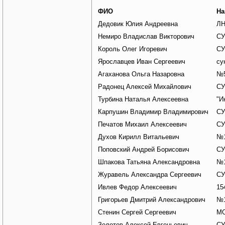
ФИО
На
Дедовик Юлия Андреевна
Л
Немиро Владислав Викторович
СУ
Король Олег Игоревич
СУ
Ярославцев Иван Сергеевич
су
Агаханова Ольга Назаровна
№
Радонец Алексей Михайлович
СУ
Турбина Наталья Алексеевна
"И
Карпушин Владимир Владимирович
СУ
Печатов Михаил Алексеевич
СУ
Духов Кирилл Витальевич
№1
Поповский Андрей Борисович
СУ
Шпакова Татьяна Александровна
№1
Журавель Александра Сергеевич
СУ
Ивлев Федор Алексеевич
15
Григорьев Дмитрий Александрович
№1
Стенин Сергей Сергеевич
МО
Золотов Алексей Евгеньевич
СУ