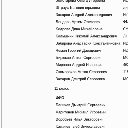
Золотарева Ольга Игоревна
№1
Штраус Евгения юрьевна
ли
Захаров Андрей Александрович
№1
Бондарь Артем Олегович
Ф
Кедрова Дина Михайловна
СУ
Колышкин Николай Александрович
Л
Забирова Анастасия Константиновна
№1
Чемия Георгий Давидович
№1
Бирюков Антон Сергеевич
М
Миронов Андрей Иванович
46
Скоморохов Антон Сергеевич
11
Захаров Дмитрий Сергеевич
МО
11 класс
ФИО
Бабичев Дмитрий Сергеевич
Харитонов Михаил Игоревич
Воробьев Илья Викторович
Калачев Глеб Вячеславович