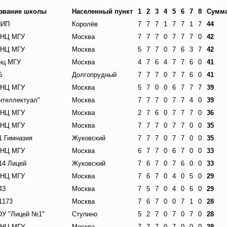
звание школы
Населенный пункт
1
2
3
4
5
6
7
8
Сумм
НИП
Королёв
7
7
7
1
7
7
1
7
44
НЦ МГУ
Москва
7
7
7
0
7
7
7
0
42
НЦ МГУ
Москва
5
7
7
0
7
6
3
7
42
нц МГУ
Москва
4
7
6
4
7
7
6
0
41
5
Долгопрудный
7
7
7
0
7
7
6
0
41
НЦ МГУ
Москва
5
7
0
0
6
7
7
7
39
нтеллектуал"
Москва
7
7
7
0
7
7
4
0
39
НЦ МГУ
Москва
2
7
6
0
7
7
7
0
36
НЦ МГУ
Москва
7
7
7
0
7
7
0
0
35
 Гимназия
Жуковский
7
7
7
0
7
7
0
0
35
НЦ МГУ
Москва
6
7
7
0
6
7
0
0
33
4 Лицей
Жуковский
7
6
7
0
7
6
0
0
33
НЦ МГУ
Москва
7
6
7
0
4
0
5
0
29
43
Москва
7
5
7
0
4
0
6
0
29
173
Москва
7
6
7
0
0
7
1
0
28
У "Лицей №1"
Ступино
5
2
7
0
7
0
7
0
28
НЦ МГУ
Москва
7
7
7
0
7
0
0
0
28