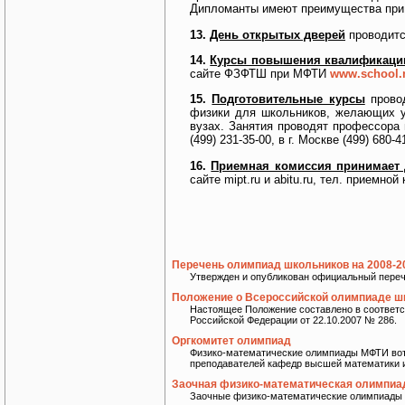
Дипломанты имеют преимущества при 
13.
День открытых дверей
проводитс
14.
Курсы повышения квалификации
сайте ФЗФТШ при МФТИ
www.school.
15.
Подготовительные курсы
провод
физики для школьников, желающих у
вузах. Занятия проводят профессора
(499) 231-35-00, в г. Москве (499) 680-4
16.
Приемная комиссия принимает д
сайте mipt.ru и abitu.ru, тел. приемной 
Перечень олимпиад школьников на 2008-2
Утвержден и опубликован официальный перече
Положение о Всероссийской олимпиаде ш
Настоящее Положение составлено в соответс
Российской Федерации от 22.10.2007 № 286.
Оргкомитет олимпиад
Физико-математические олимпиады МФТИ вот 
преподавателей кафедр высшей математики и 
Заочная физико-математическая олимпи
Заочные физико-математические олимпиады МФ