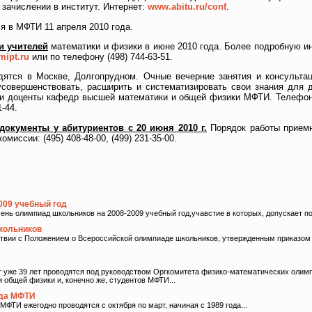
зачислении в институт. Интернет:
www.abitu.ru/conf
.
я в МФТИ 11 апреля 2010 года.
 учителей
математики и физики в июне 2010 года. Более подробную 
mipt.ru
или по телефону (498) 744-63-51.
ятся в Москве, Долгопрудном. Очные вечерние занятия и консульта
совершенствовать, расширить и систематизировать свои знания для 
 и доценты кафедр высшей математики и общей физики МФТИ. Телефоны 
1-44.
окументы у абитуриентов с 20 июня 2010 г.
Порядок работы приемн
комиссии: (495) 408-48-00, (499) 231-35-00.
009 учебный год
нь олимпиад школьников на 2008-2009 учебный год,учавстие в которых, допускает п
кольников
твии с Положением о Всероссийской олимпиаде школьников, утвержденным приказом 
уже 39 лет проводятся под руководством Оргкомитета физико-математических олим
общей физики и, конечно же, студентов МФТИ...
ада МФТИ
ТИ ежегодно проводятся с октября по март, начиная с 1989 года...