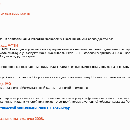
е
х испытаний МФТИ
840 и собирающая множество московских школьников уже более десяти лет
иада МФТИ
МФТИ ежегодно проводятся в середине января - начале февраля студентами и аспир
аде ежегодно участвуют 7000- 7500 школьников 10-11 классов из примерно 1000 школ 
Молдовы и других стран.
вои собственные заочные олимпиады, каждая из них самобытна и призвана отразить 
да. Является этапом Всероссийских предметных олимпиад. Предметы - математика и
да IMO
 математике в Международной математической олимпиаде.
е время проводятся в пять этапов: школьный, городской (районный), областной, зон
я олимпиада, в которой принимают участие (и весьма успешно) сборная команда Рос
тической олимпиады 2008 г. Первый тур.
ады по математике 2008.