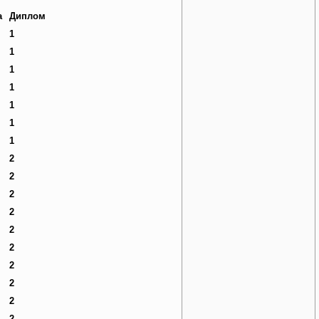
а
Диплом
1
1
1
1
1
1
1
2
2
2
2
2
2
2
2
2
2