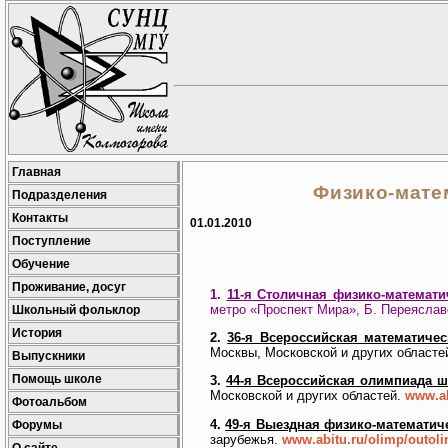
Главная
Физико-мате
Подразделения
Контакты
01.01.2010
Поступление
Обучение
Проживание, досуг
1.
11-я Столичная физико-математи
метро «Проспект Мира», Б. Переяславск
Школьный фольклор
История
2.
36-я Всероссийская математиче
Москвы, Московской и других областе
Выпускники
Помощь школе
3.
44-я Всероссийская олимпиада ш
Московской и других областей.
www.ab
Фотоальбом
4.
49-я Выездная физико-математи
Форумы
зарубежья.
www.abitu.ru/olimp/outol