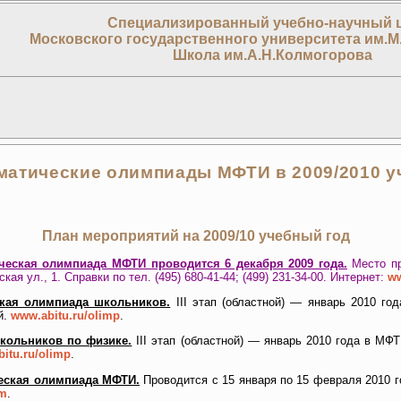
Специализированный учебно-научный 
Московского государственного университета им.М
Школа им.А.Н.Колмогорова
матические олимпиады МФТИ в 2009/2010 уч
План мероприятий на 2009/10 учебный год
ческая олимпиада МФТИ проводится 6 декабря 2009 года.
Место пр
ая ул., 1. Справки по тел. (495) 680-41-44; (499) 231-34-00. Интернет:
ww
ская олимпиада школьников.
III этап (областной) — январь 2010 г
й.
www.abitu.ru/olimp
.
кольников по физике.
III этап (областной) — январь 2010 года в М
itu.ru/olimp
.
ческая олимпиада МФТИ.
Проводится с 15 января по 15 февраля 2010 г
im
.