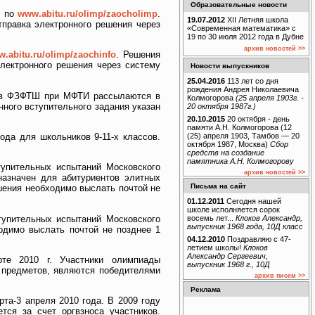
Образовательные новости
е по
www.abitu.ru/olimp/zaocholimp
.
19.07.2012
XII Летняя школа
правка электронного решения через
«Современная математика» с
19 по 30 июля 2012 года в Дубне
архив новостей >>
.abitu.ru/olimp/zaochinfo
. Решения
лектронного решения через систему
Новости выпускников
25.04.2016
113 лет со дня
рождения Андрея Николаевича
 в ФЗФТШ при МФТИ рассылаются в
Колмогорова
(25 апреля 1903г. -
ного вступительного задания указан
20 октября 1987г.)
20.10.2015
20 октября - день
памяти А.Н. Колмогорова (12
(25) апреля 1903, Тамбов — 20
да для школьников 9-11-х классов.
октября 1987, Москва)
Сбор
средств на создание
памятника А.Н. Колмогорову
упительных испытаний Московского
архив новостей >>
дназначен для абитуриентов элитных
Письма на сайт
шения необходимо выслать почтой не
01.12.2011
Сегодня нашей
школе исполняется сорок
упительных испытаний Московского
восемь лет...
Клоков Александр,
выпускник 1968 года, 10Д класс
ходимо выслать почтой не позднее 1
04.12.2010
Поздравляю с 47-
летием школы!
Клоков
Александр Сергеевич,
е 2010 г. Участники олимпиады
выпускник 1968 г., 10Д
з предметов, являются победителями
архив писем >>
Реклама
та-3 апреля 2010 года. В 2009 году
тся за счет оргвзноса участников.