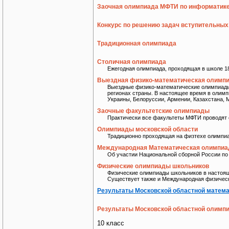
Заочная олимпиада МФТИ по информатик
Конкурс по решению задач вступительны
Традиционная олимпиада
Столичная олимпиада
Ежегодная олимпиада, проходящая в школе 1
Выездная физико-математическая олимп
Выездные физико-математические олимпиады 
регионах страны. В настоящее время в олимпи
Украины, Белоруссии, Армении, Казахстана, 
Заочные факультетские олимпиады
Практически все факультеты МФТИ проводят с
Олимпиады московской области
Традиционно проходящая на физтехе олимпиа
Международная Математическая олимпиа
Об участии Национальной сборной России по
Физические олимпиады школьников
Физические олимпиады школьников в настояще
Существует также и Международная физическа
Результаты Московской областной матема
Результаты Московской областной олимпи
10 класс