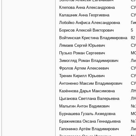
Клепова Анна Александровна
СУ
Калашник Анна Георгиевна
СУ
Лобойко Анфиса Александровна
Ги
Борисов Алексей Викторович
5
Войтинская Кристина Владимировна
82
Лямаев Сергей Юрьевич
СУ
Пузько Роман Сергеевич
М
Зимогляд Роман Владимирович
Ли
Фролов Артем Алексеевич
СУ
Тренин Кирилл Юрьевич
СУ
Антоненко Максим Владимирович
СУ
Казённова Дарья Максимовна
Л
Цыганова Светлана Валерьевна
Л
Малыгин Антон Вадимович
№1
Бурнашева Гузаль Ахмедовна
МО
Бражникова Оксана Геннадьевна
№7
Гапонинко Артём Владимирович
Ли