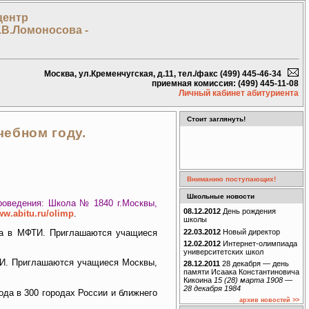
центр
.В.Ломоносова -
Москва, ул.Кременчугская, д.11, тел./факс (499) 445-46-34
приемная комиссия: (499) 445-11-08
Личный кабинет абитуриента
Стоит заглянуть!
ебном году.
Вниманию поступающих!
Школьные новости
оведения: Школа № 1840 г.Москвы,
08.12.2012
День рождения
w.abitu.ru/olimp
.
школы
22.03.2012
Новый директор
ода в МФТИ. Приглашаются учащиеся
12.02.2012
Интернет-олимпиада
университетских школ
ФТИ. Приглашаются учащиеся Москвы,
28.12.2011
28 декабря — день
памяти Исаака Константиновича
Кикоина
15 (28) марта 1908 —
28 декабря 1984
ода в 300 городах России и ближнего
архив новостей >>