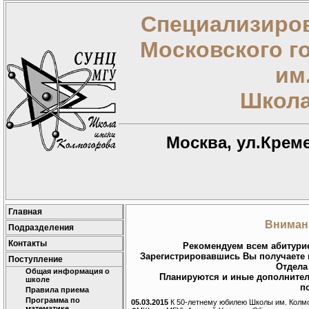
Специализиров
Московского г
им
Школа
Москва, ул.Креме
Главная
Вниман
Подразделения
Контакты
Рекомендуем всем абитур
Зарегистрировавшись Вы получаете 
Поступление
Отдела
Общая информация о
Планируются и иные дополнител
школе
п
Правила приема
Программа по
05.03.2015
К 50-летнему юбилею Школы им. Колмог
математике