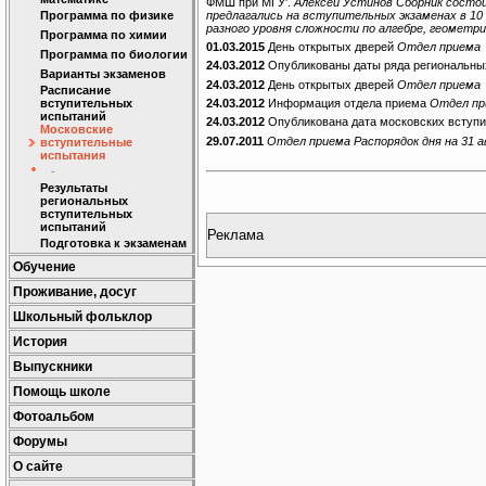
ФМШ при МГУ'.
Алексей Устинов Сборник состои
предлагались на вступительных экзаменах в 10 
Программа по физике
разного уровня сложности по алгебре, геометри
Программа по химии
01.03.2015
День открытых дверей
Отдел приема
Программа по биологии
24.03.2012
Опубликованы даты ряда региональны
Варианты экзаменов
24.03.2012
День открытых дверей
Отдел приема
Расписание
24.03.2012
Информация отдела приема
Отдел пр
вступительных
испытаний
24.03.2012
Опубликована дата московских вступ
Московские
29.07.2011
Отдел приема Распорядок дня на 31 ав
вступительные
испытания
-
Результаты
региональных
вступительных
испытаний
Реклама
Подготовка к экзаменам
Обучение
Проживание, досуг
Школьный фольклор
История
Выпускники
Помощь школе
Фотоальбом
Форумы
О сайте