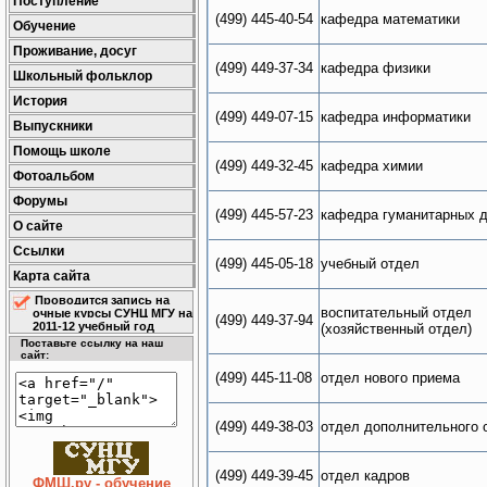
Поступление
кафедра математики
(499) 445-40-54
Обучение
Проживание, досуг
кафедра физики
(499) 449-37-34
Школьный фольклор
История
кафедра информатики
(499) 449-07-15
Выпускники
Помощь школе
кафедра химии
(499) 449-32-45
Фотоальбом
Форумы
кафедра гуманитарных 
(499) 445-57-23
О сайте
Ссылки
учебный отдел
(499) 445-05-18
Карта сайта
Проводится запись на
воспитательный отдел
очные курсы СУНЦ МГУ на
(499) 449-37-94
2011-12 учебный год
(хозяйственный отдел)
Поставьте ссылку на наш
сайт:
отдел нового приема
(499) 445-11-08
отдел дополнительного 
(499) 449-38-03
отдел кадров
(499) 449-39-45
ФМШ.ру - обучение