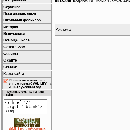
Поступление
08.12.2008
Поздравление школы с 45-летием
Кло
Обучение
Проживание, досуг
Школьный фольклор
История
Реклама
Выпускники
Помощь школе
Фотоальбом
Форумы
О сайте
Ссылки
Карта сайта
Проводится запись на
очные курсы СУНЦ МГУ на
2011-12 учебный год
Поставьте ссылку на наш
сайт:
ФМШ.ру - обучение