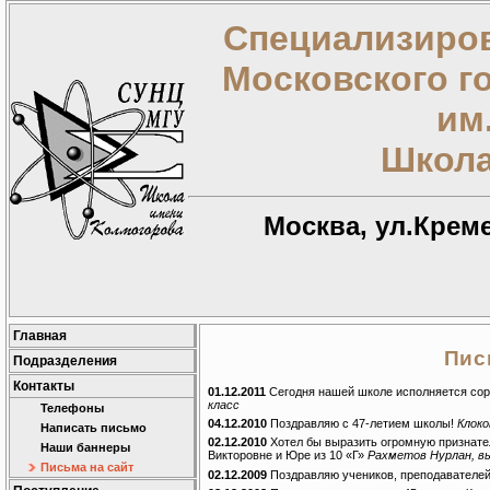
Специализиров
Московского г
им
Школа
Москва, ул.Креме
Главная
Пис
Подразделения
Контакты
01.12.2011
Сегодня нашей школе исполняется соро
класс
Телефоны
04.12.2010
Поздравляю с 47-летием школы!
Клоко
Написать письмо
02.12.2010
Хотел бы выразить огромную признате
Наши баннеры
Викторовне и Юре из 10 «Г»
Рахметов Нурлан, вып
Письма на сайт
02.12.2009
Поздравляю учеников, преподавателей