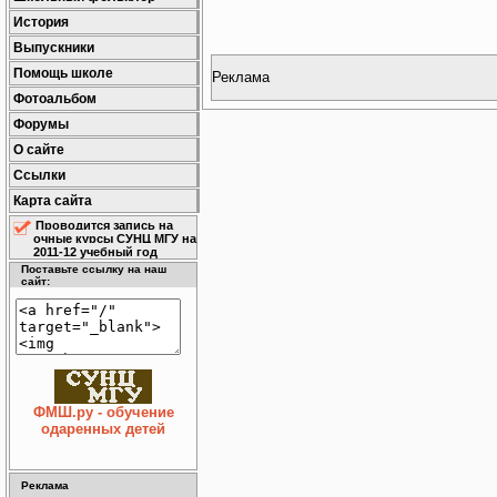
История
Выпускники
Помощь школе
Реклама
Фотоальбом
Форумы
О сайте
Ссылки
Карта сайта
Проводится запись на
очные курсы СУНЦ МГУ на
2011-12 учебный год
Поставьте ссылку на наш
сайт:
ФМШ.ру - обучение
одаренных детей
Реклама