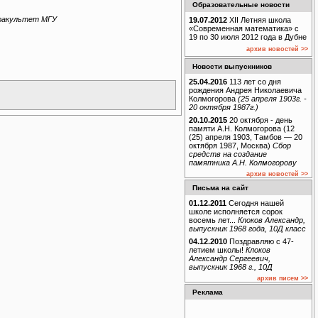
Образовательные новости
 факультет МГУ
19.07.2012
XII Летняя школа
«Современная математика» с
19 по 30 июля 2012 года в Дубне
архив новостей >>
Новости выпускников
25.04.2016
113 лет со дня
рождения Андрея Николаевича
Колмогорова
(25 апреля 1903г. -
20 октября 1987г.)
20.10.2015
20 октября - день
памяти А.Н. Колмогорова (12
(25) апреля 1903, Тамбов — 20
октября 1987, Москва)
Сбор
средств на создание
памятника А.Н. Колмогорову
архив новостей >>
Письма на сайт
01.12.2011
Сегодня нашей
школе исполняется сорок
восемь лет...
Клоков Александр,
выпускник 1968 года, 10Д класс
04.12.2010
Поздравляю с 47-
летием школы!
Клоков
Александр Сергеевич,
выпускник 1968 г., 10Д
архив писем >>
Реклама