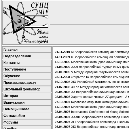
Главная
21.11.2010
XI Всероссийская командная олимпиа
Подразделения
14.11.2009
X Всероссийская командная олимпиад
12.10.2009
Московская командная олимпиада по
Контакты
21.03.2009
XXXI Всероссийский турнир юных физ
Поступление
20.01.2009
V Международная Жаутыковская оли
Обучение
23.11.2008
Открытая IX Всероссийская командна
16.10.2008
XIX Российский Фестиваль юных мате
Проживание, досуг
21.07.2008
40-ая Международная химическая оли
Школьный фольклор
26.04.2008
XX Всероссийская олимпиада школьни
История
02.03.2008
Харитоновские чтения
27 февраля - 2 
27.10.2007
Кировская открытая командная олимп
Выпускники
14.10.2007
Московская командная олимпиада по 
Помощь школе
28.04.2007
International Conference of Young Scient
Фотоальбом
28.04.2007
XXXIII Всероссийская олимпиада школ
27.04.2007
XLI Всероссийская олимпиада школьн
Форумы
26.04.2007
XIX Всероссийская олимпиада школьн