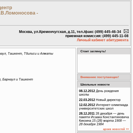
центр
.В.Ломоносова -
Москва, ул.Кременчугская, д.11, тел./факс (499) 445-46-34
приемная комиссия: (499) 445-11-08
Личный кабинет абитуриента
Стоит заглянуть!
рнаул, Ташкент, Тбилиси и Алматы
Вниманию поступающих!
г, Барнаул и Ташкент
Школьные новости
08.12.2012
День рождения
школы
22.03.2012
Новый директор
12.02.2012
Интернет-олимпиада
университетских школ
28.12.2011
28 декабря — день
памяти Исаака Константиновича
Кикоина
15 (28) марта 1908 —
28 декабря 1984
архив новостей >>