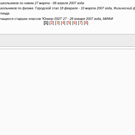
а школьников по химии
27 марта - 08 апреля 2007 года
кольников по физике. Городской этап
18 февраля - 10 марта 2007 года, Физический
мпиада
чащихся старших классов 'Юниор-2007'
27 - 28 января 2007 года, МИФИ
[1]
[
2
] [
3
] [
4
] [
5
] [
6
] [
7
] [
8
]