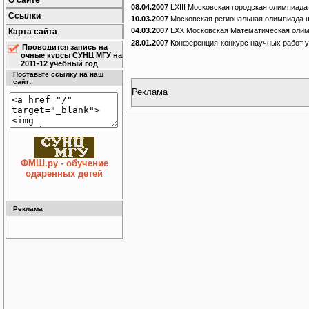
О сайте
08.04.2007
LXIII Московская городская олимпиад
Ссылки
10.03.2007
Московская региональная олимпиада ш
04.03.2007
LXX Московская Математическая оли
Карта сайта
28.01.2007
Конференция-конкурс научных работ у
Проводится запись на
очные курсы СУНЦ МГУ на
2011-12 учебный год
Поставьте ссылку на наш
сайт:
Реклама
ФМШ.ру - обучение
одаренных детей
Реклама