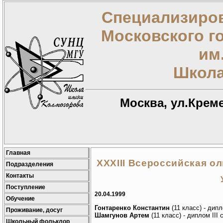
Специализиров
Московского г
им
Школа
Москва, ул.Креме
Главная
XXXIII Всероссийская о
Подразделения
Контакты
Поступление
20.04.1999
Обучение
Гонтаренко Константин
(11 класс) - дипл
Проживание, досуг
Шамгунов Артем
(11 класс) - диплом III 
Школьный фольклор