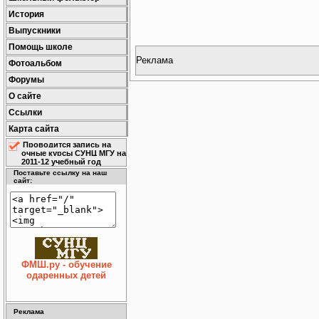
История
Выпускники
Помощь школе
Реклама
Фотоальбом
Форумы
О сайте
Ссылки
Карта сайта
Проводится запись на
очные курсы СУНЦ МГУ на
2011-12 учебный год
Поставьте ссылку на наш
сайт:
ФМШ.ру - обучение
одаренных детей
Реклама