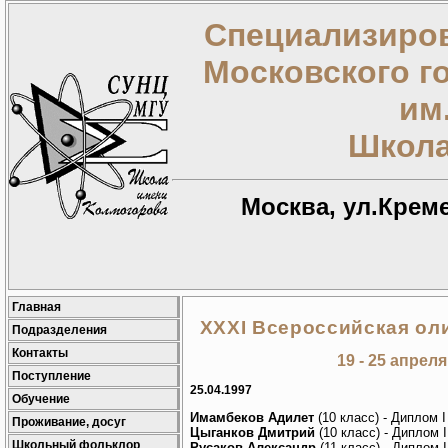
Специализиров
Московского г
им
Школа
Москва, ул.Креме
Главная
XXXI Всероссийская ол
Подразделения
Контакты
19 - 25 апреля
Поступление
25.04.1997
Обучение
Имамбеков Адилет
(10 класс) - Диплом I
Проживание, досуг
Цыганков Дмитрий
(10 класс) - Диплом 
Школьный фольклор
Русаков Александр
(11 класс) - Диплом I