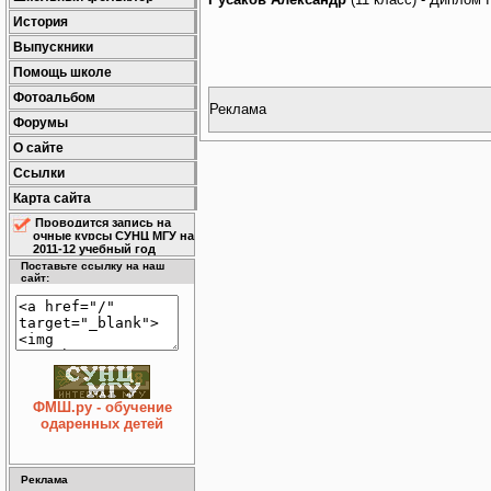
История
Выпускники
Помощь школе
Фотоальбом
Реклама
Форумы
О сайте
Ссылки
Карта сайта
Проводится запись на
очные курсы СУНЦ МГУ на
2011-12 учебный год
Поставьте ссылку на наш
сайт:
ФМШ.ру - обучение
одаренных детей
Реклама