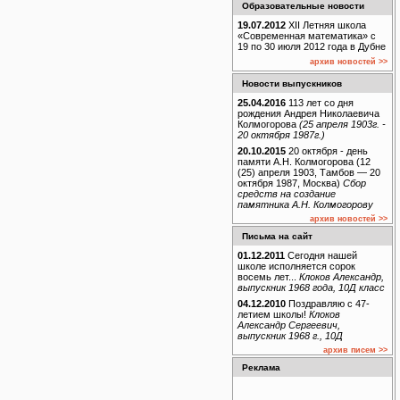
Образовательные новости
19.07.2012
XII Летняя школа
«Современная математика» с
19 по 30 июля 2012 года в Дубне
архив новостей >>
Новости выпускников
25.04.2016
113 лет со дня
рождения Андрея Николаевича
Колмогорова
(25 апреля 1903г. -
20 октября 1987г.)
20.10.2015
20 октября - день
памяти А.Н. Колмогорова (12
(25) апреля 1903, Тамбов — 20
октября 1987, Москва)
Сбор
средств на создание
памятника А.Н. Колмогорову
архив новостей >>
Письма на сайт
01.12.2011
Сегодня нашей
школе исполняется сорок
восемь лет...
Клоков Александр,
выпускник 1968 года, 10Д класс
04.12.2010
Поздравляю с 47-
летием школы!
Клоков
Александр Сергеевич,
выпускник 1968 г., 10Д
архив писем >>
Реклама