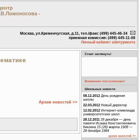
центр
.В.Ломоносова -
Москва, ул.Кременчугская, д.11, тел./факс (499) 445-46-34
приемная комиссия: (499) 445-11-08
Личный кабинет абитуриента
Стоит заглянуть!
тематике
Вниманию поступающих!
Школьные новости
08.12.2012
День рождения
школы
Архив новостей >>
22.03.2012
Новый директор
12.02.2012
Интернет-олимпиада
университетских школ
28.12.2011
28 декабря — день
памяти Исаака Константиновича
Кикоина
15 (28) марта 1908 —
28 декабря 1984
архив новостей >>