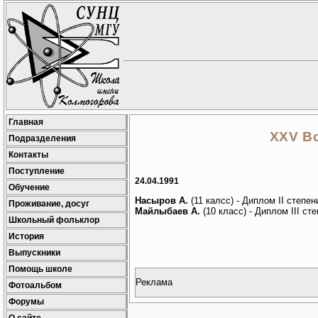
Главная
XXV В
Подразделения
Контакты
Поступление
24.04.1991
Обучение
Насыров А.
(11 калсс) - Диплом II степен
Проживание, досуг
Майлыбаев А.
(10 класс) - Диплом III ст
Школьный фольклор
История
Выпускники
Помощь школе
Реклама
Фотоальбом
Форумы