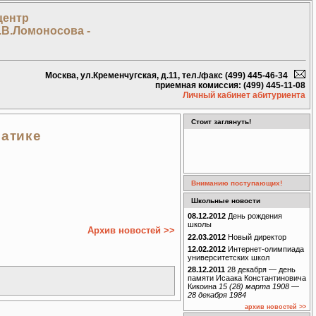
центр
.В.Ломоносова -
Москва, ул.Кременчугская, д.11, тел./факс (499) 445-46-34
приемная комиссия: (499) 445-11-08
Личный кабинет абитуриента
Стоит заглянуть!
атике
Вниманию поступающих!
Школьные новости
08.12.2012
День рождения
школы
Архив новостей >>
22.03.2012
Новый директор
12.02.2012
Интернет-олимпиада
университетских школ
28.12.2011
28 декабря — день
памяти Исаака Константиновича
Кикоина
15 (28) марта 1908 —
28 декабря 1984
архив новостей >>