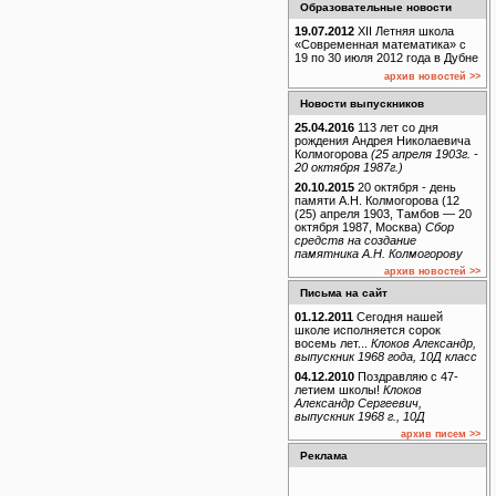
Образовательные новости
19.07.2012
XII Летняя школа
«Современная математика» с
19 по 30 июля 2012 года в Дубне
архив новостей >>
Новости выпускников
25.04.2016
113 лет со дня
рождения Андрея Николаевича
Колмогорова
(25 апреля 1903г. -
20 октября 1987г.)
20.10.2015
20 октября - день
памяти А.Н. Колмогорова (12
(25) апреля 1903, Тамбов — 20
октября 1987, Москва)
Сбор
средств на создание
памятника А.Н. Колмогорову
архив новостей >>
Письма на сайт
01.12.2011
Сегодня нашей
школе исполняется сорок
восемь лет...
Клоков Александр,
выпускник 1968 года, 10Д класс
04.12.2010
Поздравляю с 47-
летием школы!
Клоков
Александр Сергеевич,
выпускник 1968 г., 10Д
архив писем >>
Реклама