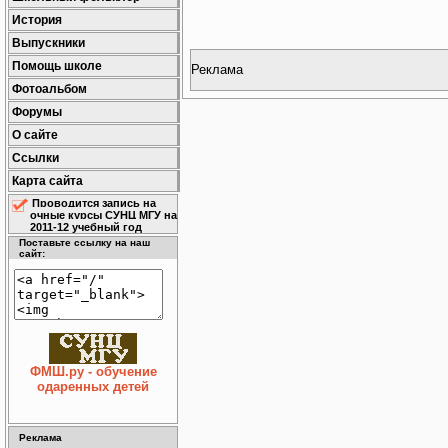
История
Выпускники
Помощь школе
Реклама
Фотоальбом
Форумы
О сайте
Ссылки
Карта сайта
Проводится запись на
очные курсы СУНЦ МГУ на
2011-12 учебный год
Поставьте ссылку на наш
сайт:
ФМШ.ру - обучение
одаренных детей
Реклама