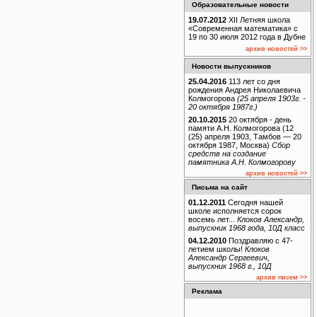
Образовательные новости
19.07.2012
XII Летняя школа
«Современная математика» с
19 по 30 июля 2012 года в Дубне
архив новостей >>
Новости выпускников
25.04.2016
113 лет со дня
рождения Андрея Николаевича
Колмогорова
(25 апреля 1903г. -
20 октября 1987г.)
20.10.2015
20 октября - день
памяти А.Н. Колмогорова (12
(25) апреля 1903, Тамбов — 20
октября 1987, Москва)
Сбор
средств на создание
памятника А.Н. Колмогорову
архив новостей >>
Письма на сайт
01.12.2011
Сегодня нашей
школе исполняется сорок
восемь лет...
Клоков Александр,
выпускник 1968 года, 10Д класс
04.12.2010
Поздравляю с 47-
летием школы!
Клоков
Александр Сергеевич,
выпускник 1968 г., 10Д
архив писем >>
Реклама