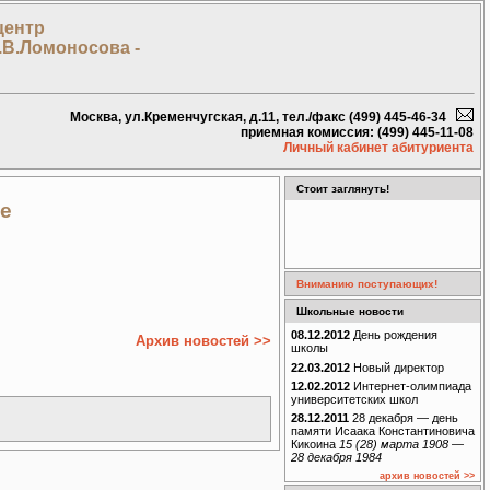
центр
.В.Ломоносова -
Москва, ул.Кременчугская, д.11, тел./факс (499) 445-46-34
приемная комиссия: (499) 445-11-08
Личный кабинет абитуриента
Стоит заглянуть!
ке
Вниманию поступающих!
Школьные новости
08.12.2012
День рождения
Архив новостей >>
школы
22.03.2012
Новый директор
12.02.2012
Интернет-олимпиада
университетских школ
28.12.2011
28 декабря — день
памяти Исаака Константиновича
Кикоина
15 (28) марта 1908 —
28 декабря 1984
архив новостей >>