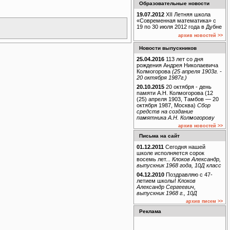
Образовательные новости
19.07.2012
XII Летняя школа
«Современная математика» с
19 по 30 июля 2012 года в Дубне
архив новостей >>
Новости выпускников
25.04.2016
113 лет со дня
рождения Андрея Николаевича
Колмогорова
(25 апреля 1903г. -
20 октября 1987г.)
20.10.2015
20 октября - день
памяти А.Н. Колмогорова (12
(25) апреля 1903, Тамбов — 20
октября 1987, Москва)
Сбор
средств на создание
памятника А.Н. Колмогорову
архив новостей >>
Письма на сайт
01.12.2011
Сегодня нашей
школе исполняется сорок
восемь лет...
Клоков Александр,
выпускник 1968 года, 10Д класс
04.12.2010
Поздравляю с 47-
летием школы!
Клоков
Александр Сергеевич,
выпускник 1968 г., 10Д
архив писем >>
Реклама