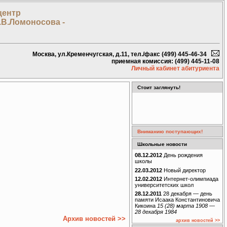
центр
.В.Ломоносова -
Москва, ул.Кременчугская, д.11, тел./факс (499) 445-46-34
приемная комиссия: (499) 445-11-08
Личный кабинет абитуриента
Стоит заглянуть!
Вниманию поступающих!
Школьные новости
08.12.2012
День рождения
школы
22.03.2012
Новый директор
12.02.2012
Интернет-олимпиада
университетских школ
28.12.2011
28 декабря — день
памяти Исаака Константиновича
Кикоина
15 (28) марта 1908 —
28 декабря 1984
Архив новостей >>
архив новостей >>