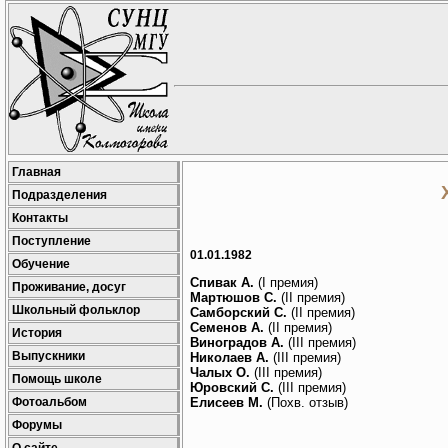
Главная
Подразделения
Контакты
Поступление
01.01.1982
Обучение
Спивак А.
(I премия)
Проживание, досуг
Мартюшов С.
(II премия)
Школьный фольклор
Самборский С.
(II премия)
Семенов А.
(II премия)
История
Виноградов А.
(III премия)
Выпускники
Николаев А.
(III премия)
Чалых О.
(III премия)
Помощь школе
Юровский С.
(III премия)
Фотоальбом
Елисеев М.
(Похв. отзыв)
Форумы