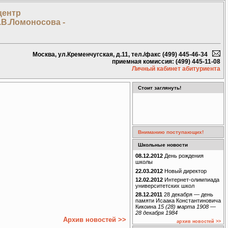
центр
.В.Ломоносова -
Москва, ул.Кременчугская, д.11, тел./факс (499) 445-46-34
приемная комиссия: (499) 445-11-08
Личный кабинет абитуриента
Стоит заглянуть!
Вниманию поступающих!
Школьные новости
08.12.2012
День рождения
школы
22.03.2012
Новый директор
12.02.2012
Интернет-олимпиада
университетских школ
28.12.2011
28 декабря — день
памяти Исаака Константиновича
Кикоина
15 (28) марта 1908 —
28 декабря 1984
Архив новостей >>
архив новостей >>