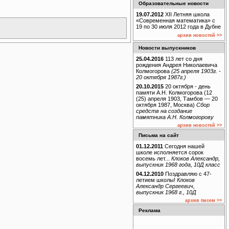
Образовательные новости
19.07.2012
XII Летняя школа
«Современная математика» с
19 по 30 июля 2012 года в Дубне
архив новостей >>
Новости выпускников
25.04.2016
113 лет со дня
рождения Андрея Николаевича
Колмогорова
(25 апреля 1903г. -
20 октября 1987г.)
20.10.2015
20 октября - день
памяти А.Н. Колмогорова (12
(25) апреля 1903, Тамбов — 20
октября 1987, Москва)
Сбор
средств на создание
памятника А.Н. Колмогорову
архив новостей >>
Письма на сайт
01.12.2011
Сегодня нашей
школе исполняется сорок
восемь лет...
Клоков Александр,
выпускник 1968 года, 10Д класс
04.12.2010
Поздравляю с 47-
летием школы!
Клоков
Александр Сергеевич,
выпускник 1968 г., 10Д
архив писем >>
Реклама