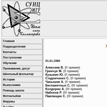
Главная
Подразделения
Контакты
Поступление
01.01.1980
Обучение
Алексеев В.
(II премия)
Проживание, досуг
Гринчук М.
(II премия)
Школьный фольклор
Кузьмин Ю.
(II премия)
Стадниченко С.
(II премия)
История
Чанышев А.
(II премия)
Выпускники
Беспамятных С.
(III премия)
Колдорин А.
(III премия)
Помощь школе
Набоков Р.
(III премия)
Фотоальбом
Павлющик С.
(III премия)
Форумы