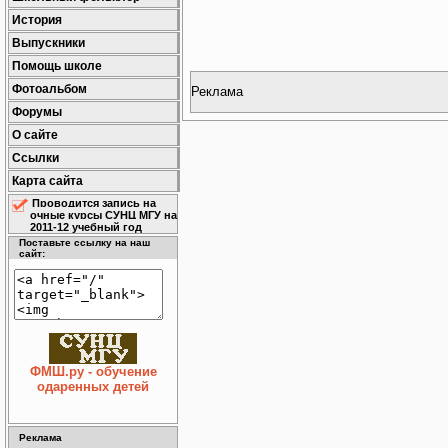
История
Выпускники
Помощь школе
Фотоальбом
Реклама
Форумы
О сайте
Ссылки
Карта сайта
Проводится запись на
очные курсы СУНЦ МГУ на
2011-12 учебный год
Поставьте ссылку на наш
сайт:
ФМШ.ру - обучение
одаренных детей
Реклама