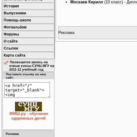
Москаев Кирилл
(10 класс) - Дипл
История
Выпускники
Помощь школе
Фотоальбом
Реклама
Форумы
О сайте
Ссылки
Карта сайта
Проводится запись на
очные курсы СУНЦ МГУ на
2011-12 учебный год
Поставьте ссылку на наш
сайт:
ФМШ.ру - обучение
одаренных детей
Реклама