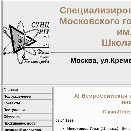
Специализиров
Московского г
им
Школа
Москва, ул.Креме
Главная
XI Всероссийская
Подразделения
ин
Контакты
Поступление
Санкт-Петер
Обучение
08.04.1999
Проживание, досуг
Никокошев Илья
(11 класс) - Дипл
Школьный фольклор