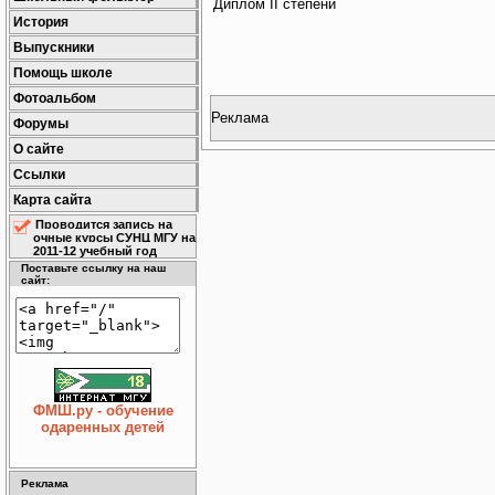
Диплом II степени
История
Выпускники
Помощь школе
Фотоальбом
Реклама
Форумы
О сайте
Ссылки
Карта сайта
Проводится запись на
очные курсы СУНЦ МГУ на
2011-12 учебный год
Поставьте ссылку на наш
сайт:
ФМШ.ру - обучение
одаренных детей
Реклама