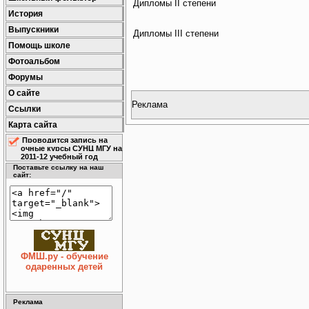
Дипломы II степени
История
Выпускники
Дипломы III степени
Помощь школе
Фотоальбом
Форумы
О сайте
Реклама
Ссылки
Карта сайта
Проводится запись на
очные курсы СУНЦ МГУ на
2011-12 учебный год
Поставьте ссылку на наш
сайт:
ФМШ.ру - обучение
одаренных детей
Реклама