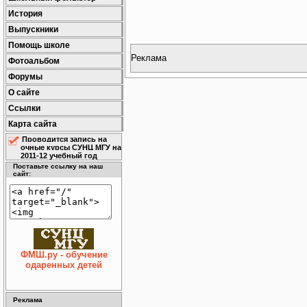
История
Выпускники
Помощь школе
Реклама
Фотоальбом
Форумы
О сайте
Ссылки
Карта сайта
Проводится запись на
очные курсы СУНЦ МГУ на
2011-12 учебный год
Поставьте ссылку на наш
сайт:
ФМШ.ру - обучение
одаренных детей
Реклама