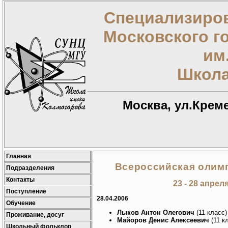
Специализиров
Московского г
им
Школа
Москва, ул.Креме
Главная
Всероссийская олим
Подразделения
Контакты
23 - 28 апрел
Поступление
28.04.2006
Обучение
Лыков Антон Олегович
(11 класс)
Проживание, досуг
Майоров Денис Алексеевич
(11 кл
Школьный фольклор