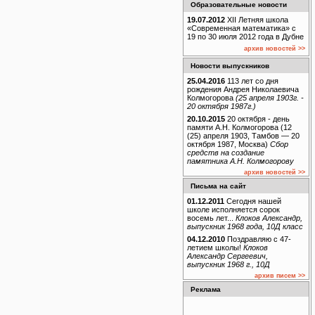
Образовательные новости
19.07.2012
XII Летняя школа
«Современная математика» с
19 по 30 июля 2012 года в Дубне
архив новостей >>
Новости выпускников
25.04.2016
113 лет со дня
рождения Андрея Николаевича
Колмогорова
(25 апреля 1903г. -
20 октября 1987г.)
20.10.2015
20 октября - день
памяти А.Н. Колмогорова (12
(25) апреля 1903, Тамбов — 20
октября 1987, Москва)
Сбор
средств на создание
памятника А.Н. Колмогорову
архив новостей >>
Письма на сайт
01.12.2011
Сегодня нашей
школе исполняется сорок
восемь лет...
Клоков Александр,
выпускник 1968 года, 10Д класс
04.12.2010
Поздравляю с 47-
летием школы!
Клоков
Александр Сергеевич,
выпускник 1968 г., 10Д
архив писем >>
Реклама