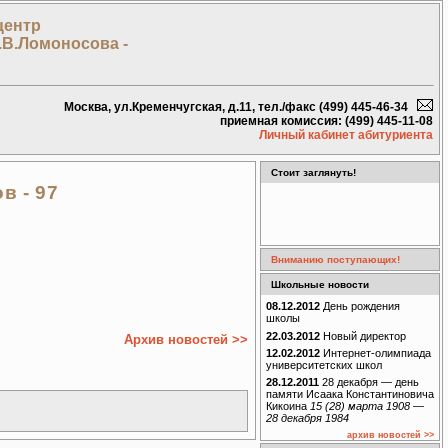
центр
.В.Ломоносова -
Москва, ул.Кременчугская, д.11, тел./факс (499) 445-46-34
приемная комиссия: (499) 445-11-08
Личный кабинет абитуриента
Стоит заглянуть!
в - 97
Вниманию поступающих!
Школьные новости
08.12.2012
День рождения
школы
22.03.2012
Новый директор
Архив новостей >>
12.02.2012
Интернет-олимпиада
университетских школ
28.12.2011
28 декабря — день
памяти Исаака Константиновича
Кикоина
15 (28) марта 1908 —
28 декабря 1984
архив новостей >>