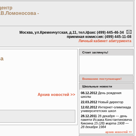
центр
.В.Ломоносова -
Москва, ул.Кременчугская, д.11, тел./факс (499) 445-46-34
приемная комиссия: (499) 445-11-08
Личный кабинет абитуриента
Стоит заглянуть!
да
Вниманию поступающих!
Школьные новости
08.12.2012
День рождения
Архив новостей >>
школы
22.03.2012
Новый директор
12.02.2012
Интернет-олимпиада
университетских школ
28.12.2011
28 декабря — день
памяти Исаака Константиновича
Кикоина
15 (28) марта 1908 —
28 декабря 1984
архив новостей >>