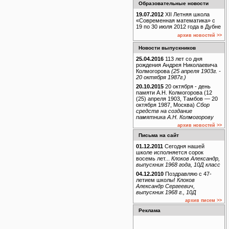
Образовательные новости
19.07.2012
XII Летняя школа
«Современная математика» с
19 по 30 июля 2012 года в Дубне
архив новостей >>
Новости выпускников
25.04.2016
113 лет со дня
рождения Андрея Николаевича
Колмогорова
(25 апреля 1903г. -
20 октября 1987г.)
20.10.2015
20 октября - день
памяти А.Н. Колмогорова (12
(25) апреля 1903, Тамбов — 20
октября 1987, Москва)
Сбор
средств на создание
памятника А.Н. Колмогорову
архив новостей >>
Письма на сайт
01.12.2011
Сегодня нашей
школе исполняется сорок
восемь лет...
Клоков Александр,
выпускник 1968 года, 10Д класс
04.12.2010
Поздравляю с 47-
летием школы!
Клоков
Александр Сергеевич,
выпускник 1968 г., 10Д
архив писем >>
Реклама