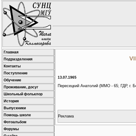
Главная
V
Подразделения
Контакты
Поступление
13.07.1965
Обучение
Пересецкий Анатолий (ММО - 65; ГДР, г. Б
Проживание, досуг
Школьный фольклор
История
Выпускники
Помощь школе
Реклама
Фотоальбом
Форумы