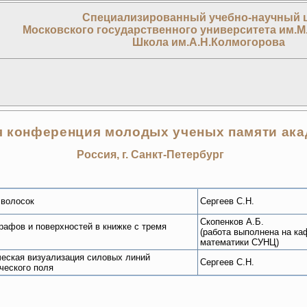
Специализированный учебно-научный 
Московского государственного университета им.М
Школа им.А.Н.Колмогорова
я конференция молодых ученых памяти ака
Россия, г. Санкт-Петербург
 волосок
Сергеев С.Н.
Скопенков А.Б.
рафов и поверхностей в книжке с тремя
(работа выполнена на к
математики СУНЦ)
ческая визуализация силовых линий
Сергеев С.Н.
ческого поля