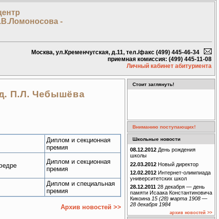
центр
.В.Ломоносова -
Москва, ул.Кременчугская, д.11, тел./факс (499) 445-46-34
приемная комиссия: (499) 445-11-08
Личный кабинет абитуриента
Стоит заглянуть!
д. П.Л. Чебышёва
Вниманию поступающих!
Школьные новости
Диплом и секционная
премия
08.12.2012
День рождения
школы
Диплом и секционная
22.03.2012
Новый директор
афедре
премия
12.02.2012
Интернет-олимпиада
университетских школ
Диплом и специальная
28.12.2011
28 декабря — день
премия
памяти Исаака Константиновича
Кикоина
15 (28) марта 1908 —
28 декабря 1984
Архив новостей >>
архив новостей >>