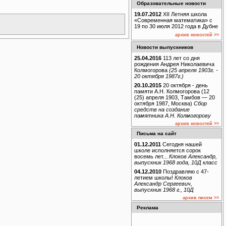
Образовательные новости
19.07.2012
XII Летняя школа
«Современная математика» с
19 по 30 июля 2012 года в Дубне
архив новостей >>
Новости выпускников
25.04.2016
113 лет со дня
рождения Андрея Николаевича
Колмогорова
(25 апреля 1903г. -
20 октября 1987г.)
20.10.2015
20 октября - день
памяти А.Н. Колмогорова (12
(25) апреля 1903, Тамбов — 20
октября 1987, Москва)
Сбор
средств на создание
памятника А.Н. Колмогорову
архив новостей >>
Письма на сайт
01.12.2011
Сегодня нашей
школе исполняется сорок
восемь лет...
Клоков Александр,
выпускник 1968 года, 10Д класс
04.12.2010
Поздравляю с 47-
летием школы!
Клоков
Александр Сергеевич,
выпускник 1968 г., 10Д
архив писем >>
Реклама