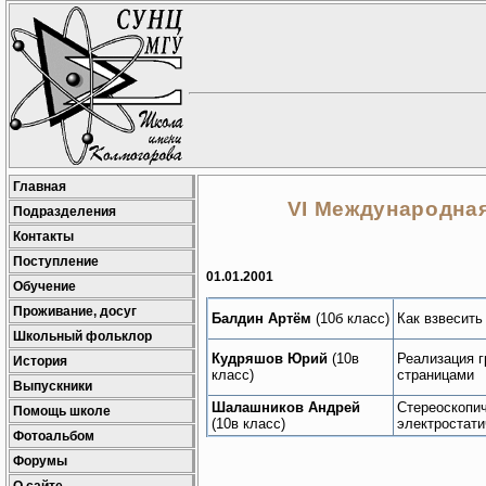
Главная
VI Международна
Подразделения
Контакты
Поступление
01.01.2001
Обучение
Проживание, досуг
Балдин Артём
(10б класс)
Как взвесить
Школьный фольклор
Кудряшов Юрий
(10в
Реализация г
История
класс)
страницами
Выпускники
Шалашников Андрей
Стереоскопи
Помощь школе
(10в класс)
электростати
Фотоальбом
Форумы