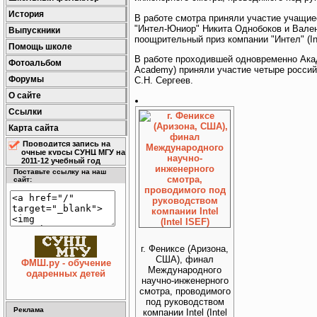
История
В работе смотра приняли участие учащие
"Интел-Юниор" Никита Однобоков и Вален
Выпускники
поощрительный приз компании "Интел" (Int
Помощь школе
В работе проходившей одновременно Акад
Фотоальбом
Academy) приняли участие четыре россий
Форумы
С.Н. Сергеев.
О сайте
Ссылки
Карта сайта
Проводится запись на
очные курсы СУНЦ МГУ на
2011-12 учебный год
Поставьте ссылку на наш
сайт:
г. Фениксе (Аризона,
США), финал
ФМШ.ру - обучение
Международного
одаренных детей
научно-инженерного
смотра, проводимого
под руководством
Реклама
компании Intel (Intel