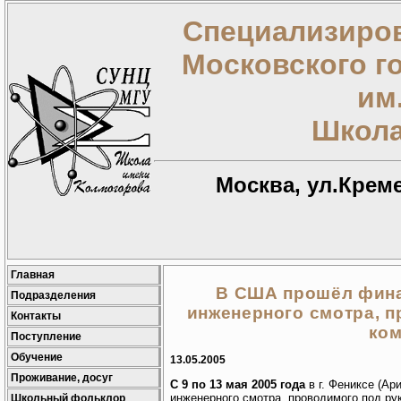
Специализиров
Московского г
им
Школа
Москва, ул.Креме
Главная
В США прошёл фина
Подразделения
инженерного смотра, 
Контакты
ком
Поступление
Обучение
13.05.2005
Проживание, досуг
С 9 по 13 мая 2005 года
в г. Фениксе (А
инженерного смотра, проводимого под руко
Школьный фольклор