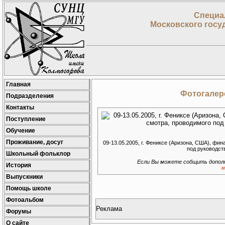
Специа
Московского госу
Главная
Фотогалере
Подразделения
Контакты
Поступление
Обучение
Проживание, досуг
09-13.05.2005, г. Фениксе (Аризона, США), ф
под руководств
Школьный фольклор
Если Вы можете собщить допол
История
н
Выпускники
Помощь школе
Фотоальбом
Реклама
Форумы
О сайте