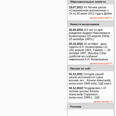
Образовательные новости
19.07.2012
XII Летняя школа
«Современная математика» с
19 по 30 июля 2012 года в Дубне
архив новостей >>
Новости выпускников
25.04.2016
113 лет со дня
рождения Андрея Николаевича
Колмогорова
(25 апреля 1903г. -
20 октября 1987г.)
20.10.2015
20 октября - день
памяти А.Н. Колмогорова (12
(25) апреля 1903, Тамбов — 20
октября 1987, Москва)
Сбор
средств на создание
памятника А.Н. Колмогорову
архив новостей >>
Письма на сайт
01.12.2011
Сегодня нашей
школе исполняется сорок
восемь лет...
Клоков Александр,
выпускник 1968 года, 10Д класс
04.12.2010
Поздравляю с 47-
летием школы!
Клоков
Александр Сергеевич,
выпускник 1968 г., 10Д
архив писем >>
Реклама