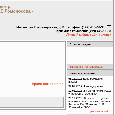
центр
.В.Ломоносова -
Москва, ул.Кременчугская, д.11, тел./факс (499) 445-46-34
приемная комиссия: (499) 445-11-08
Личный кабинет абитуриента
Стоит заглянуть!
Вниманию поступающих!
Школьные новости
08.12.2012
День рождения
школы
Архив новостей >>
22.03.2012
Новый директор
12.02.2012
Интернет-олимпиада
университетских школ
28.12.2011
28 декабря — день
памяти Исаака Константиновича
Кикоина
15 (28) марта 1908 —
28 декабря 1984
архив новостей >>