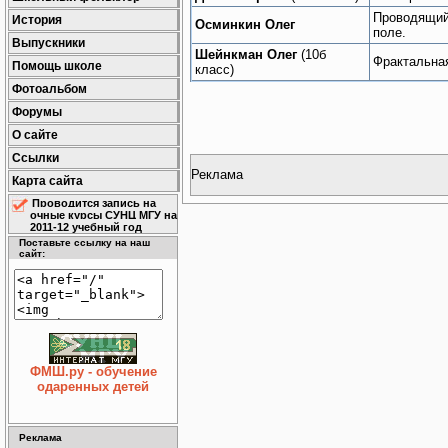
Проводящий
История
Осминкин Олег
поле.
Выпускники
Шейнкман Олег
(10б
Фрактальная
Помощь школе
класс)
Фотоальбом
Форумы
О сайте
Ссылки
Реклама
Карта сайта
Проводится запись на
очные курсы СУНЦ МГУ на
2011-12 учебный год
Поставьте ссылку на наш
сайт:
ФМШ.ру - обучение
одаренных детей
Реклама