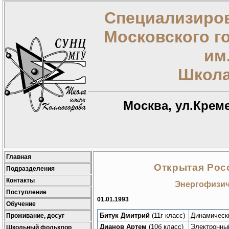
Специализиров
Московского г
им
Школа
Москва, ул.Креме
Главная
Открытая Рос
Подразделения
Контакты
Энергофизиче
Поступление
01.01.1993
Обучение
Битук Дмитрий
(11г класс)
Динамически
Проживание, досуг
Дианов Артем
(10б класс)
Электронны
Школьный фольклор