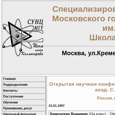
Специализиров
Московского г
им
Школа
Москва, ул.Креме
Главная
Открытая научная конф
Подразделения
акад. С
Контакты
Поступление
Россия, 
Обучение
01.01.1997
Проживание, досуг
Крамчаткин Владимир
(11а класс)
Об
Школьный фольклор