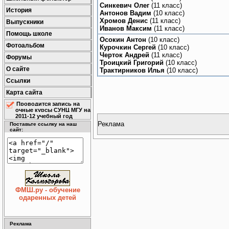
Синкевич Олег
(11 класс)
История
Антонов Вадим
(10 класс)
Хромов Денис
(11 класс)
Выпускники
Иванов Максим
(11 класс)
Помощь школе
Осокин Антон
(10 класс)
Фотоальбом
Курочкин Сергей
(10 класс)
Черток Андрей
(11 класс)
Форумы
Троицкий Григорий
(10 класс)
О сайте
Трактирников Илья
(10 класс)
Ссылки
Карта сайта
Проводится запись на
очные курсы СУНЦ МГУ на
2011-12 учебный год
Реклама
Поставьте ссылку на наш
сайт:
ФМШ.ру - обучение
одаренных детей
Реклама