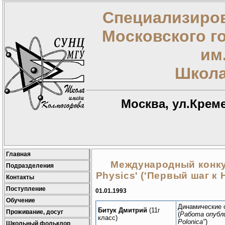
Специализиров
Московского г
им
Школа
Москва, ул.Креме
Главная
Международный конкурс
Подразделения
Physics' ('Первый шаг к
Контакты
Поступление
01.01.1993
Обучение
Динамические 
Битук Дмитрий
(11г
Проживание, досуг
(
Работа опубли
класс)
Polonica"
)
Школьный фольклор