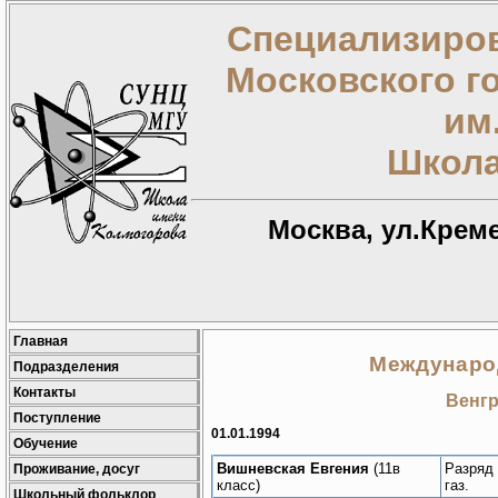
Специализиров
Московского г
им
Школа
Москва, ул.Креме
Главная
Междунаро
Подразделения
Контакты
Венгр
Поступление
01.01.1994
Обучение
Вишневская Евгения
(11в
Разряд 
Проживание, досуг
класс)
газ.
Школьный фольклор