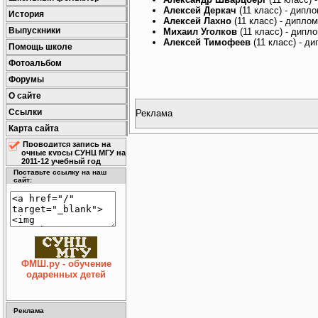
Алексей Деркач
(11 класс) - дипл
История
Алексей Лахно
(11 класс) - дипло
Выпускники
Михаил Уголков
(11 класс) - дипл
Алексей Тимофеев
(11 класс) - д
Помощь школе
Фотоальбом
Форумы
О сайте
Ссылки
Реклама
Карта сайта
Проводится запись на
очные курсы СУНЦ МГУ на
2011-12 учебный год
Поставьте ссылку на наш
сайт:
ФМШ.ру - обучение
одаренных детей
Реклама