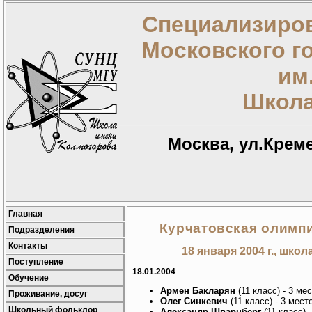
Специализиров
Московского г
им
Школа
Москва, ул.Креме
Главная
Курчатовская олимпи
Подразделения
Контакты
18 января 2004 г., школ
Поступление
18.01.2004
Обучение
Армен Бакларян
(11 класс) - 3 ме
Проживание, досуг
Олег Синкевич
(11 класс) - 3 мест
Школьный фольклор
Александр Шварцберг
(11 класс) 