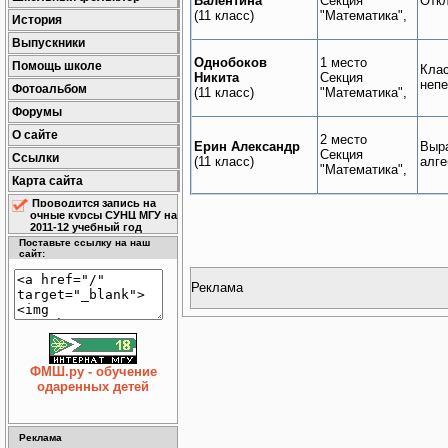
Валентина
Секция
Откл
(11 класс)
"Математика",
История
Выпускники
Однобоков
1 место
Помощь школе
Клас
Никита
Секция
неп
Фотоальбом
(11 класс)
"Математика",
Форумы
О сайте
2 место
Ерин Александр
Выра
Секция
Ссылки
(11 класс)
алге
"Математика",
Карта сайта
Проводится запись на
очные курсы СУНЦ МГУ на
2011-12 учебный год
Поставьте ссылку на наш
сайт:
Реклама
ФМШ.ру - обучение
одаренных детей
Реклама