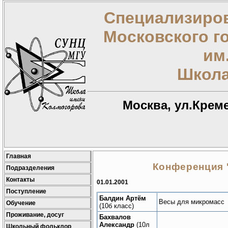
Специализиров
Московского г
им
Школа
Москва, ул.Креме
Главная
Конференция '
Подразделения
Контакты
01.01.2001
Поступление
Балдин Артём
Весы для микромасс
Обучение
(10б класс)
Проживание, досуг
Бахвалов
Александр
(10л
Школьный фольклор