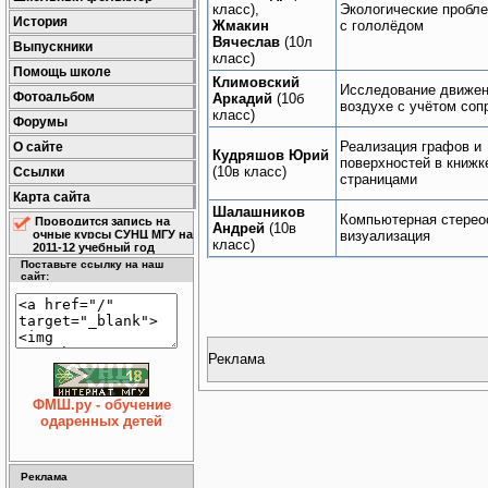
класс),
Экологические пробл
История
Жмакин
с гололёдом
Вячеслав
(10л
Выпускники
класс)
Помощь школе
Климовский
Исследование движен
Фотоальбом
Аркадий
(10б
воздухе с учётом соп
класс)
Форумы
Реализация графов и
О сайте
Кудряшов Юрий
поверхностей в книжк
(10в класс)
Ссылки
страницами
Карта сайта
Шалашников
Компьютерная стерео
Проводится запись на
Андрей
(10в
очные курсы СУНЦ МГУ на
визуализация
класс)
2011-12 учебный год
Поставьте ссылку на наш
сайт:
Реклама
ФМШ.ру - обучение
одаренных детей
Реклама