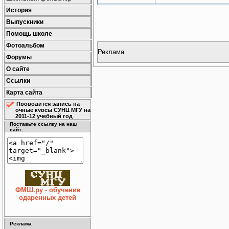
История
Выпускники
Помощь школе
Фотоальбом
Реклама
Форумы
О сайте
Ссылки
Карта сайта
Проводится запись на
очные курсы СУНЦ МГУ на
2011-12 учебный год
Поставьте ссылку на наш
сайт:
ФМШ.ру - обучение
одаренных детей
Реклама