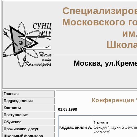
Специализиров
Московского г
им
Школа
Москва, ул.Креме
Главная
Конференция '
Подразделения
Контакты
01.03.1998
Поступление
Обучение
1 место
Клдиашвилли А.
Секция "Науки о Земле
Проживание, досуг
космосе"
Школьный фольклор