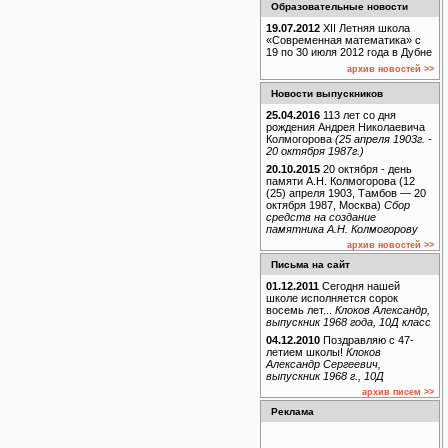
Образовательные новости
19.07.2012
XII Летняя школа
«Современная математика» с
19 по 30 июля 2012 года в Дубне
архив новостей >>
Новости выпускников
25.04.2016
113 лет со дня
рождения Андрея Николаевича
Колмогорова
(25 апреля 1903г. -
20 октября 1987г.)
20.10.2015
20 октября - день
памяти А.Н. Колмогорова (12
(25) апреля 1903, Тамбов — 20
октября 1987, Москва)
Сбор
средств на создание
памятника А.Н. Колмогорову
архив новостей >>
Письма на сайт
01.12.2011
Сегодня нашей
школе исполняется сорок
восемь лет...
Клоков Александр,
выпускник 1968 года, 10Д класс
04.12.2010
Поздравляю с 47-
летием школы!
Клоков
Александр Сергеевич,
выпускник 1968 г., 10Д
архив писем >>
Реклама