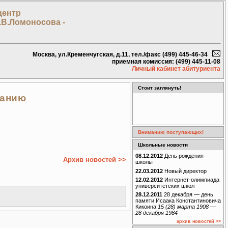
центр
.В.Ломоносова -
Москва, ул.Кременчугская, д.11, тел./факс (499) 445-46-34
приемная комиссия: (499) 445-11-08
Личный кабинет абитуриента
Стоит заглянуть!
ванию
Вниманию поступающих!
Школьные новости
08.12.2012
День рождения
Архив новостей >>
школы
22.03.2012
Новый директор
12.02.2012
Интернет-олимпиада
университетских школ
28.12.2011
28 декабря — день
памяти Исаака Константиновича
Кикоина
15 (28) марта 1908 —
28 декабря 1984
архив новостей >>