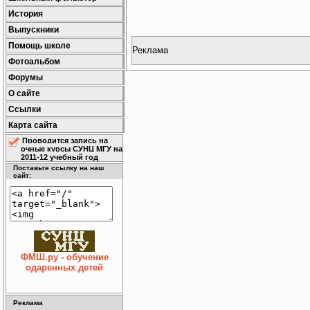
История
Выпускники
Помощь школе
Реклама
Фотоальбом
Форумы
О сайте
Ссылки
Карта сайта
Проводится запись на
очные курсы СУНЦ МГУ на
2011-12 учебный год
Поставьте ссылку на наш
сайт:
ФМШ.ру - обучение
одаренных детей
Реклама