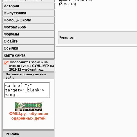
(3 место)
История
Выпускники
Помощь школе
Фотоальбом
Форумы
Реклама
О сайте
Ссылки
Карта сайта
Проводится запись на
очные курсы СУНЦ МГУ на
2011-12 учебный год
Поставьте ссылку на наш
сайт:
ФМШ.ру - обучение
одаренных детей
Реклама