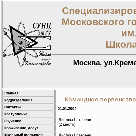
Специализиров
Московского г
им
Школа
Москва, ул.Креме
Главная
Командное первенств
Подразделения
Контакты
01.01.2004
Поступление
Диплом I степени
Обучение
(2 место)
Проживание, досуг
Школьный фольклор
Диплом I степени