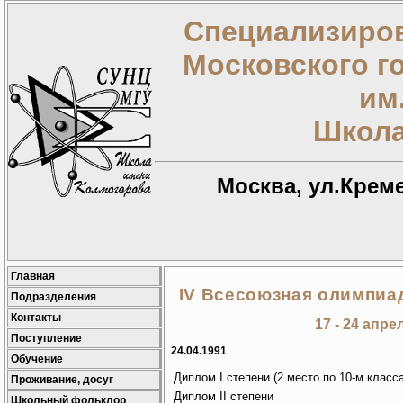
Специализиров
Московского г
им
Школа
Москва, ул.Креме
Главная
IV Всесоюзная олимпиа
Подразделения
Контакты
17 - 24 апре
Поступление
24.04.1991
Обучение
Диплом I степени (2 место по 10-м класс
Проживание, досуг
Диплом II степени
Школьный фольклор