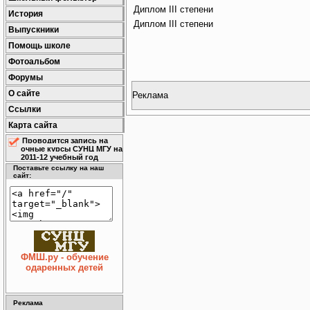
Диплом III cтепени
История
Диплом III cтепени
Выпускники
Помощь школе
Фотоальбом
Форумы
О сайте
Реклама
Ссылки
Карта сайта
Проводится запись на
очные курсы СУНЦ МГУ на
2011-12 учебный год
Поставьте ссылку на наш
сайт:
ФМШ.ру - обучение
одаренных детей
Реклама