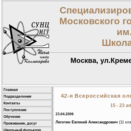
Специализиров
Московского г
им
Школа
Москва, ул.Креме
Главная
42-я Всероссийская о
Подразделения
Контакты
15 - 23 а
Поступление
23.04.2006
Обучение
Леготин Евгений Александрович
(11 кла
Проживание, досуг
Школьный фольклор