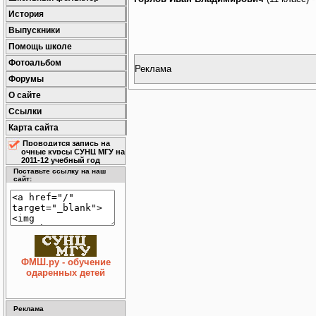
История
Выпускники
Помощь школе
Фотоальбом
Реклама
Форумы
О сайте
Ссылки
Карта сайта
Проводится запись на
очные курсы СУНЦ МГУ на
2011-12 учебный год
Поставьте ссылку на наш
сайт:
ФМШ.ру - обучение
одаренных детей
Реклама