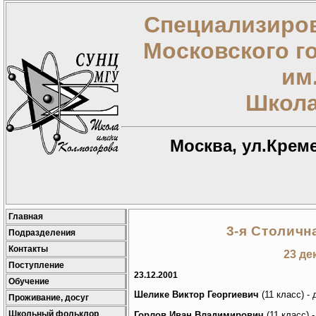
Специализиров
Московского г
им
Школа
Москва, ул.Креме
Главная
3-я Столич
Подразделения
Контакты
23 де
Поступление
23.12.2001
Обучение
Шелике Виктор Георгиевич
(11 класс) -
Проживание, досуг
Школьный фольклор
Горлов Иван Владимирович
(11 класс) 