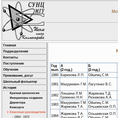
Мо
Главная
Подразделения
Контакты
Поступление
Год
А
Б
Обучение
вып.
(2-год.)
(2-год.)
1980
Бирюкова Л.П.
Ойшпиц С.М.
Проживание, досуг
Школьный фольклор
1981
Мазуркевич Г.М.
Лагутенко В.С.
История
Краткая хронология
Локшина Л.М.
Жарикова Т.Д.
1982
Громенко Н.Н.
Резникова А.А.
Инициаторы создания
Мазуркевич Г.М.
Ойшпиц С.М.
Директора
1983
Жарикова Т.А.
Ольшевская О.П.
Комсорги
Классные руководители
Жарикова Т.А.
Ольшевская О.П.
1984
- 1964 - 1972
Лагутенко В.С.
Ойшпиц С.М.