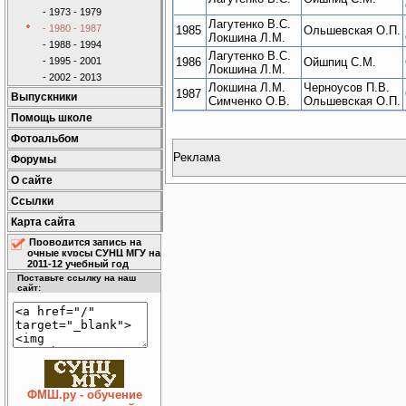
- 1973 - 1979
Лагутенко В.С.
- 1980 - 1987
1985
Ольшевская О.П.
Локшина Л.М.
- 1988 - 1994
Лагутенко В.С.
- 1995 - 2001
1986
Ойшпиц С.М.
Локшина Л.М.
- 2002 - 2013
Локшина Л.М.
Черноусов П.В.
1987
Выпускники
Симченко О.В.
Ольшевская О.П.
Помощь школе
Фотоальбом
Реклама
Форумы
О сайте
Ссылки
Карта сайта
Проводится запись на
очные курсы СУНЦ МГУ на
2011-12 учебный год
Поставьте ссылку на наш
сайт:
ФМШ.ру - обучение